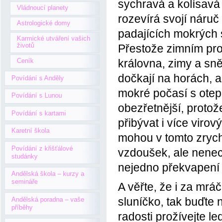
sychravá a kolísavá
Vládnoucí planety
rozevírá svojí náru
Astrologické domy
padajících mokrých 
Karmické utváření vašich
životů
Přestože zimním pr
Ceník
královna, zimy a sn
dočkají na horách, a
Povídání s Anděly
mokré počasí s otep
Povídání s Lunou
obezřetnější, protož
Povídání s kartami
přibývat i více vir
Karetní škola
mohou v tomto zrychl
Povídání z křišťálové
vzdoušek, ale nenech
studánky
nejedno překvapení
Andělská škola – kurzy a
semináře
A věřte, že i za mrá
sluníčko, tak buďte 
Andělská poradna – vaše
příběhy
radosti prožívejte l