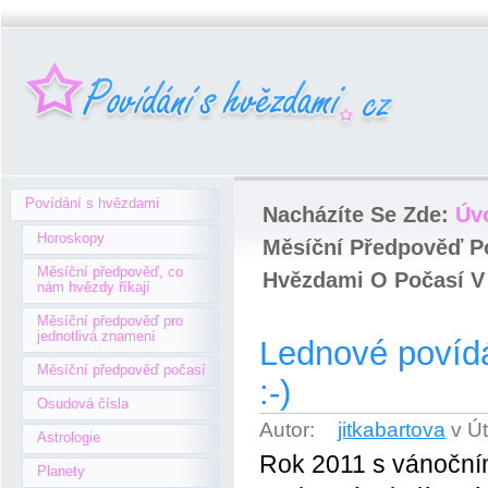
Povídání s hvězdami
Nacházíte Se Zde:
Úv
Horoskopy
Měsíční Předpověď P
Měsíční předpověď, co
Hvězdami O Počasí V 
nám hvězdy říkají
Měsíční předpověď pro
jednotlivá znamení
Lednové povídá
Měsíční předpověď počasí
:-)
Osudová čísla
Autor:
jitkabartova
v Ú
Astrologie
Rok 2011 s vánočním
Planety