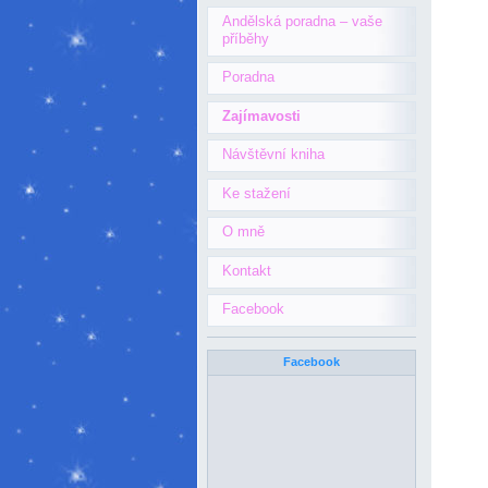
Andělská poradna – vaše
příběhy
Poradna
Zajímavosti
Návštěvní kniha
Ke stažení
O mně
Kontakt
Facebook
Facebook