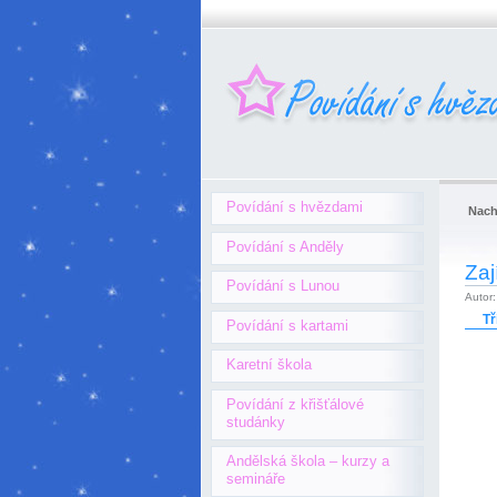
Povídání s hvězdami
Nach
Povídání s Anděly
Zaj
Povídání s Lunou
Autor
Tř
Povídání s kartami
Karetní škola
Povídání z křišťálové
studánky
Andělská škola – kurzy a
semináře