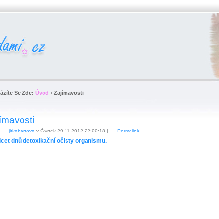
ázíte Se Zde:
Úvod
›
Zajímavosti
ímavosti
:
jitkabartova
v Čtvrtek 29.11.2012 22:00:18 |
Permalink
icet dnů detoxikační očisty organismu.