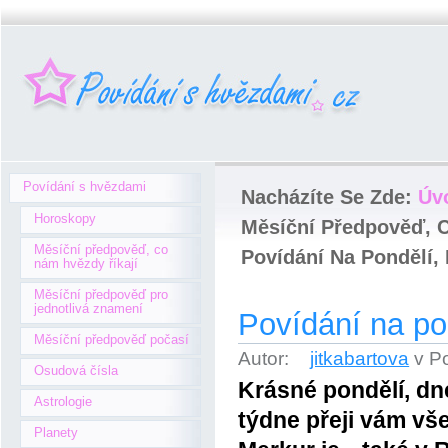
Povídání s hvězdami
Nacházíte Se Zde:
Úv
Horoskopy
Měsíční Předpověď, 
Měsíční předpověď, co
Povídání Na Pondělí, 
nám hvězdy říkají
Měsíční předpověď pro
jednotlivá znamení
Povídání na po
Měsíční předpověď počasí
Autor:
jitkabartova
v P
Osudová čísla
Krásné pondělí, dn
Astrologie
týdne přeji vám vš
Planety