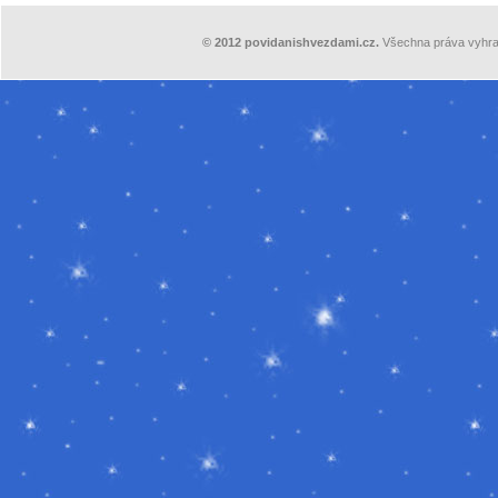
©
2012
povidanishvezdami.cz.
Všechna práva vyhra