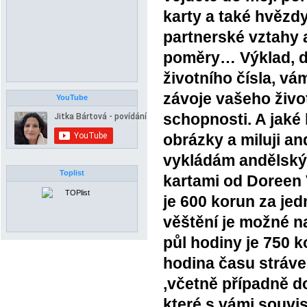
karty a také hvězdy
partnerské vztahy a
poměry… Výklad, d
životního čísla, v
závoje vašeho život
YouTube
schopnosti. A jaké 
obrázky a miluji a
vykládám andělský
Toplist
kartami od Doreen 
je 600 korun za je
věštění je možné n
půl hodiny je 750 k
hodina času stráven
,včetně případně d
které s vámi souvis