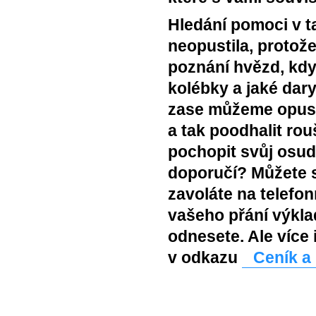
Hledání pomoci v t
neopustila, protož
poznání hvězd, kdy
kolébky a jaké dar
zase můžeme opust
a tak poodhalit ro
pochopit svůj osud
doporučí? Můžete s
zavoláte na telefon
vašeho přání výkla
odnesete. Ale více
v odkazu
Ceník a