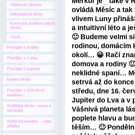
Merkur je
také v 
Vládnoucí planety
ovládá Měsíc a tak
Astrologické domy
vlivem Luny přináší
Karmické utváření vašich
a intuitivní léto a j
životů
🙂 Budeme velmi sil
Ceník
rodinou, domácím k
Povídání s Anděly
okolí… 😀 Račí zn
Povídání s Lunou
domova a rodiny 
Povídání s kartami
neklidné spaní… M
Karetní škola
setrvá až do konce
středu, dne 16. če
Povídání z křišťálové
studánky
Jupiter do Lva a v
Andělská škola – kurzy a
Vášnivá planeta l
semináře
poplete hlavu a bu
Andělská poradna – vaše
těším… 🙂 Pondělní
příběhy