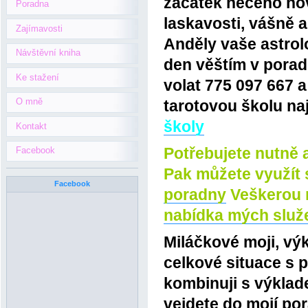
začátek něčeho nov
Poradna
laskavosti, vášně a
Zajímavosti
Anděly vaše astrolo
Návštěvní kniha
den věštím v porad
Ke stažení
volat 775 097 667 
O mně
tarotovou školu na
školy
Kontakt
Potřebujete nutně a
Facebook
Pak můžete využít
Facebook
poradny
Veškerou 
nabídka mých služ
Miláčkové moji, výk
celkové situace s 
kombinuji s výklad
vejdete do mojí po