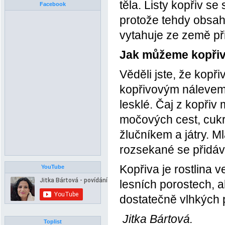
těla. Listy kopřiv se
Facebook
protože tehdy obsahu
vytahuje ze země při
Jak můžeme kopřiv
Věděli jste, že kopř
kopřivovým nálevem 
lesklé. Čaj z kopři
močových cest, cukr
žlučníkem a játry. M
rozsekané se přidáva
Kopřiva je rostlina 
YouTube
lesních porostech, 
dostatečně vlhkých
Jitka Bártová.
Toplist