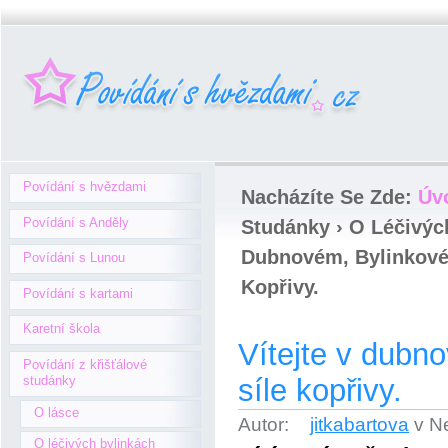
Povídání s hvězdami
Nacházíte Se Zde:
Úv
Povídání s Anděly
Studánky
›
O Léčivýc
Dubnovém, Bylinkové
Povídání s Lunou
Kopřivy.
Povídání s kartami
Karetní škola
Vítejte v dubn
Povídání z křišťálové
síle kopřivy.
studánky
O lásce
Autor:
jitkabartova
v N
O léčivých bylinkách