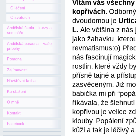
Vítám vás všechny 
O léčení
kopřivách.
Odborný 
O svátcích
dvoudomou je
Urtic
Andělská škola – kurzy a
L.
Ale většina z nás 
semináře
jako žahavku, kterou 
Andělská poradna – vaše
revmatismus:o) Pře
příběhy
nás fascinují magic
Poradna
rostlin, které vždy b
Zajímavosti
přísně tajné a příst
Návštěvní kniha
zasvěceným. Již mo
Ke stažení
babička mi při “popá
říkávala, že šlehnutí
O mně
kopřivou je velice z
Kontakt
klouby. Popálení zp
Facebook
kůži a tak je léčivý