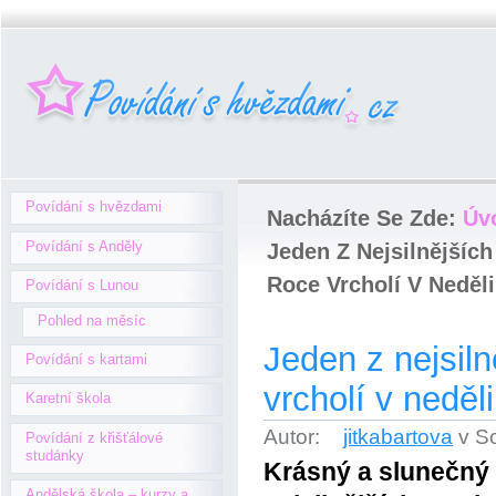
Povídání s hvězdami
Nacházíte Se Zde:
Úv
Povídání s Anděly
Jeden Z Nejsilnějšíc
Roce Vrcholí V Neděli
Povídání s Lunou
Pohled na měsíc
Jeden z nejsil
Povídání s kartami
vrcholí v neděl
Karetní škola
Autor:
jitkabartova
v S
Povídání z křišťálové
studánky
Krásný a slunečný 
Andělská škola – kurzy a