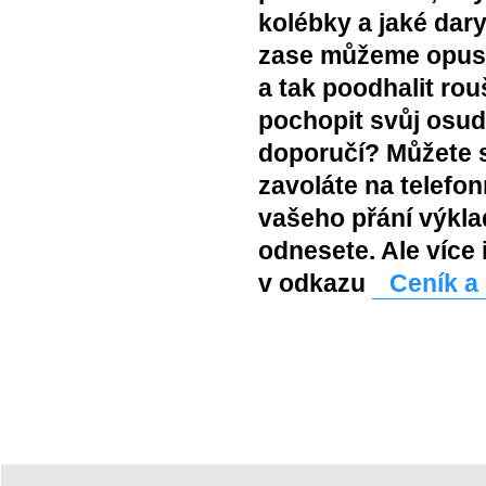
kolébky a jaké dar
zase můžeme opust
a tak poodhalit ro
pochopit svůj osud
doporučí? Můžete s
zavoláte na telefon
vašeho přání výkla
odnesete. Ale více
v odkazu
Ceník a