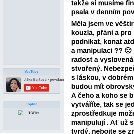
takže si musíme fin
psala v denním pov
Měla jsem ve věštír
kouzla, přání a pro
podnikat, konat at
a manipulaci ?? 🙁
radost a vyslovená 
stvořený. Nebezpeč
YouTube
s láskou, v dobrém 
budou mít obrovský
A čeho a koho se b
vytváříte, tak se j
Toplist
zprostředkuje možno
manipulují . Ať už s
tvrdý, nebojte se z