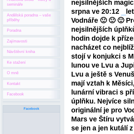
nejsilnějších
magic
semináře
srpna ve 20:12
le
Andělská poradna – vaše
Vodnáře 🙂 🙂 🙂 Pr
příběhy
nejsilnějších úplňk
Poradna
hodin dojde k příz
Zajímavosti
nacházet co nejblí
Návštěvní kniha
stojí v konjukci s
Ke stažení
lunou ve Lvu a Jupi
Lvu a ještě s Venuš
O mně
mají vztah k Měsíci,
Kontakt
lunární vibraci s 
Facebook
úplňku. Nejvíce sil
originální je pro Vo
Facebook
Mars ve Štíru vytv
se jen a jen kutálí