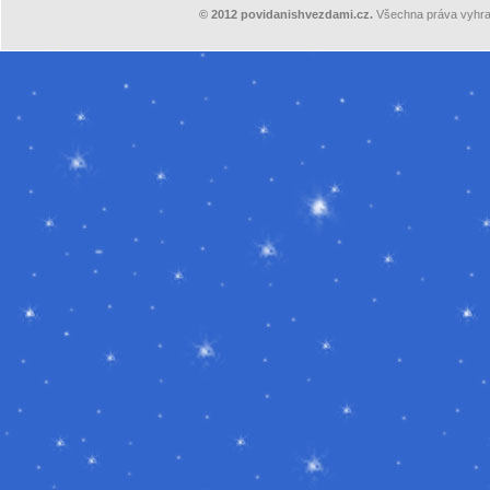
©
2012
povidanishvezdami.cz.
Všechna práva vyhra