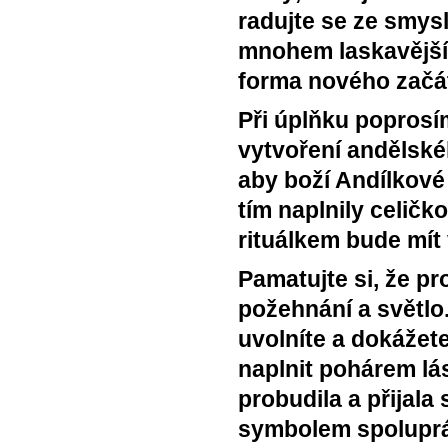
radujte se ze smysl
mnohem laskavější a
forma nového začát
Při úplňku poprosí
vytvoření andělské
aby boží Andílkové 
tím naplnily celičk
rituálkem bude mít
Pamatujte si, že pr
požehnání a světlo
uvolníte a dokážet
naplnit pohárem lás
probudila a přijala
symbolem spoluprác