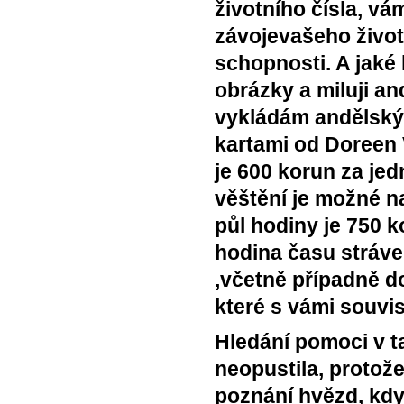
životního čísla, v
závojevašeho život
schopnosti. A jaké 
obrázky a miluji a
vykládám andělský
kartami od Doreen 
je 600 korun za je
věštění je možné n
půl hodiny je 750 k
hodina času stráven
,včetně případně d
které s vámi souvis
Hledání pomoci v t
neopustila, protož
poznání hvězd, kdy