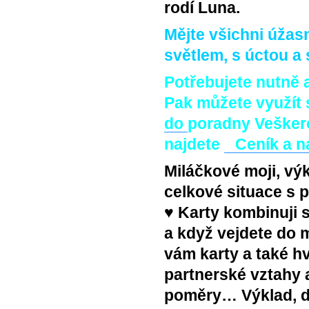
rodí Luna.
Mějte všichni úžas
světlem, s úctou a 
Po
třebujete nutně a
Pak můžete využít
do
poradny
Veškero
najdete
Ceník a n
Miláčkové moji, výk
celkové situace s 
♥ Karty kombinuji 
a když vejdete do 
vám karty a také hv
partnerské vztahy a
poměry… Výklad, d