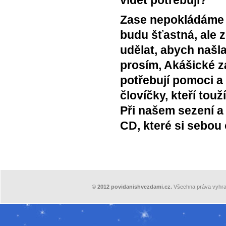
vidět potřebuji?
Zase nepokládáme o
budu šťastná, ale 
udělat, abych našla
prosím, Akášické z
potřebují pomoci a 
človíčky, kteří touž
Při našem sezení a
CD, které si sebou
©
2012
povidanishvezdami.cz.
Všechna práva vyhra