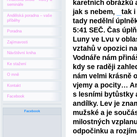
karetních obrázků 
semináře
jak s nebem,
tak 
Andělská poradna – vaše
tady nedělní úplněk
příběhy
5:41 SEČ. Čas úpl
Poradna
Luny ve Lvu v obla
Zajímavosti
vztahů v opozici n
Návštěvní kniha
Vodnáře nám přináš
Ke stažení
kdy se raději zahl
nám velmi krásně o
O mně
vjemy a pocity… An
Kontakt
s lesními bytůstky a
Facebook
andílky. Lev je zna
mužské a je součást
Facebook
milostných vzplanu
odpočinku a rozjím