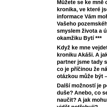
Můžete se ke mně o
kronika, ve které 
informace Vám moho
Vašeho pozemského 
smyslem života a ú
okamžiku Bytí ***
Když ke mne vejdet
kroniku Akáši. A ja
partner jsme tady 
co je příčinou že n
otázkou může být –
Další možností je 
duše? Anebo, co s
naučit? A jak mohu 