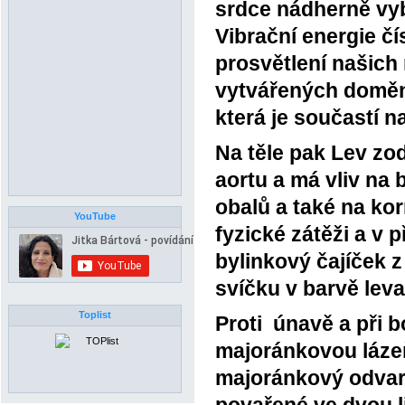
srdce nádherně vybí
Vibrační energie čí
prosvětlení našich
vytvářených doměne
která je součastí 
Na těle pak Lev zod
aortu a má vliv na 
obalů a také na ko
YouTube
fyzické zátěži a v 
bylinkový čajíček 
svíčku v barvě lev
Toplist
Proti únavě a při b
majoránkovou láze
majoránkový odvar, 