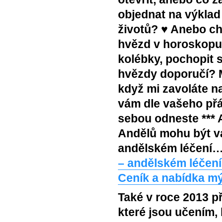
objednat na výklad
životů? ♥ Anebo ch
hvězd v horoskopu,
kolébky, pochopit 
hvězdy doporučí?
když mi zavoláte na
vám dle vašeho přá
sebou odneste *** 
Andělů mohu být va
andělském léčení… 
– andělském léčení
Ceník a nabídka mý
Také v roce 2013 p
které jsou učením,