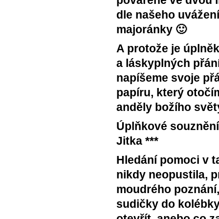
povařené ve dvou 
dle našeho uvážení 
majoránky 🙂
A protože je úplně
a láskyplných přán
napíšeme svoje př
papíru, který otoč
anděly božího svět
Úplňkové souznění
Jitka ***
Hledání pomoci v t
nikdy neopustila, 
moudrého poznání, 
sudičky do kolébky
otevřít, anebo co