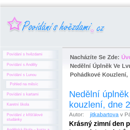
Povídání s hvězdami
Nacházíte Se Zde:
Úv
Povídání s Anděly
Nedělní Úplněk Ve Lv
Pohádkové Kouzlení, 
Povídání s Lunou
Pohled na měsíc
Nedělní úplněk
Povídání s kartami
kouzlení, dne 2
Karetní škola
Autor:
jitkabartova
v P
Povídání z křišťálové
studánky
Krásný zimní den p
Andělská škola – kurzy a