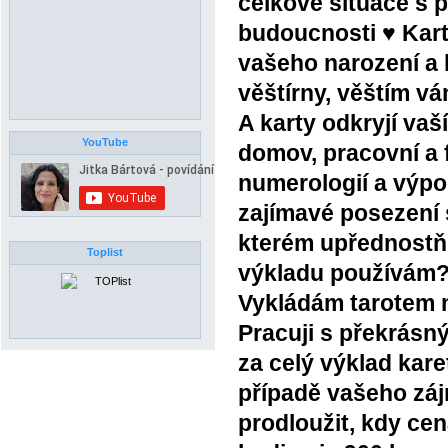
celkové situace s 
budoucnosti ♥ Kart
vašeho narození a 
věštírny, věštím vá
A karty odkryjí vaš
YouTube
domov, pracovní a 
numerologií a výpo
zajímavé posezení 
kterém upřednostňuj
Toplist
výkladu používám? M
Vykládám tarotem 
Pracuji s překrásn
za celý výklad kare
případě vašeho záj
prodloužit, kdy cen