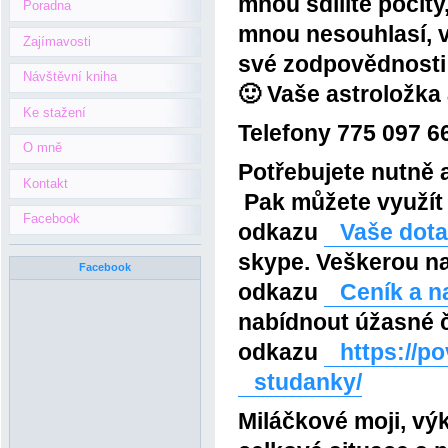
mnou sdílíte pocity
Poradna
mnou nesouhlasí, v
Zajímavosti
své zodpovědnosti 
Návštěvní kniha
🙂 Vaše astroložka 
Ke stažení
Telefony 775 097 66
O mně
Potřebujete nutně a
Kontakt
Pak můžete využít 
Facebook
odkazu
Vaše dot
skype. Veškerou na
Facebook
odkazu
Ceník a n
nabídnout úžasné č
odkazu
https://p
studanky/
Miláčkové moji, výk