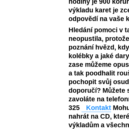
hodiny je 900 korun
výkladu karet je zc
odpovědí na vaše ko
Hledání pomoci v t
neopustila, protož
poznání hvězd, kdy
kolébky a jaké dar
zase můžeme opust
a tak poodhalit ro
pochopit svůj osud
doporučí? Můžete s
zavoláte na telefon
325
Kontakt
Mohu 
nahrát na CD, kter
výkladům a všechn