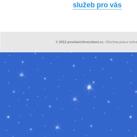
služeb pro vás
©
2012
povidanishvezdami.cz.
Všechna práva vyhra