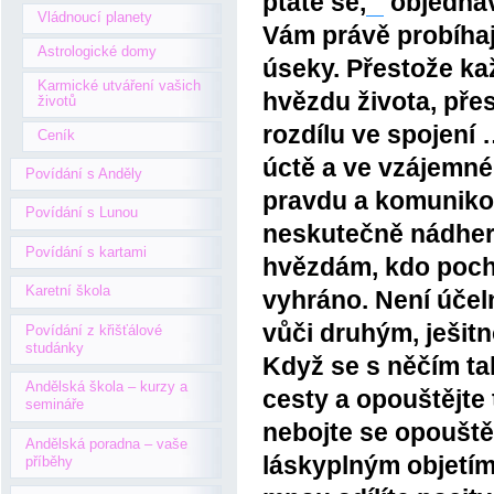
ptáte se,
objednává
Vládnoucí planety
Vám právě probíhaj
Astrologické domy
úseky. Přestože kaž
Karmické utváření vašich
hvězdu života, pře
životů
rozdílu ve spojení
Ceník
úctě a ve vzájemné
Povídání s Anděly
pravdu a komunikov
Povídání s Lunou
neskutečně nádher
Povídání s kartami
hvězdám, kdo poch
Karetní škola
vyhráno. Není účeln
vůči druhým, ješit
Povídání z křišťálové
studánky
Když se s něčím ta
Andělská škola – kurzy a
cesty a opouštějte 
semináře
nebojte se opouštět 
Andělská poradna – vaše
láskyplným objetím
příběhy