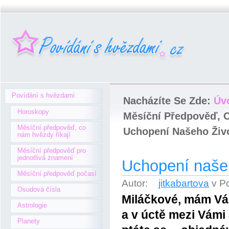
Povídání s hvězdami
Nacházíte Se Zde:
Úv
Horoskopy
Měsíční Předpověď, 
Měsíční předpověď, co
Uchopení Našeho Živ
nám hvězdy říkají
Měsíční předpověď pro
jednotlivá znamení
Uchopení naše
Měsíční předpověď počasí
Autor:
jitkabartova
v P
Osudová čísla
Miláčkové, mám Vás
Astrologie
a v úctě mezi Vámi 
Planety